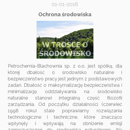
01-01-2018
Ochrona środowiska
Petrochemia-Blachownia sp. z o.o. jest spółką, dla
której dbałość o środowisko naturalne i
bezpieczeństwo pracy jest jednym z podstawowych
zadań. Dbałość o maksymalizację bezpieczeństwa i
minimalizację oddziaływania na środowisko
naturalne stanowi integralną część filozofii
zarządzania. Od początku działalności (czerwiec
1998 roku) stale poprawiamy rozwiązania
technologiczne i techniczne, które znacząco
wpłynęły i wpływają na obniżenie emisji
zanieczyszczeń do środowiska naturalnego. Na