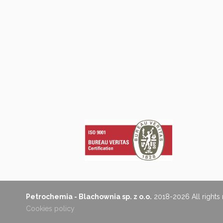
Petrochemia - Blachownia sp. z o.o.
2018-2026 All rights
Cookies policy